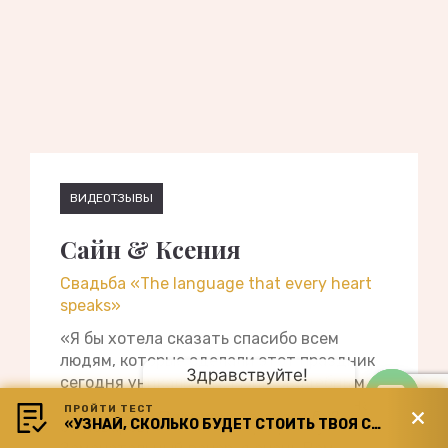
ВИДЕОТЗЫВЫ
Сайн & Ксения
Свадьба «The language that every heart
speaks»
«Я бы хотела сказать спасибо всем
людям, которые сделали этот праздник
Здравствуйте! 
сегодня уникальным. Моим свадебным
организатором и всей команде, начиная
ПРОЙТИ ТЕСТ
Планируете свадьбу?
«УЗНАЙ, СКОЛЬКО БУДЕТ СТОИТЬ ТВОЯ СВАДЬБА»
от поваров, заканчивая фаер-шоу.
Open