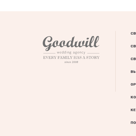
СВ
СВ
СВ
ВЫ
ОР
КО
КЕ
ПО