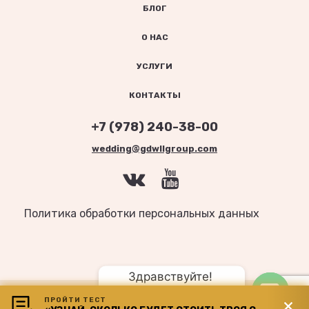
БЛОГ
О НАС
УСЛУГИ
КОНТАКТЫ
+7 (978) 240-38-00
wedding@gdwllgroup.com
Политика обработки персональных данных
Здравствуйте! 
© 2008-2025
WWW.GDWLLWEDDING.COM
СВАДЬБЫ В КРЫМУ ОТ GOODWILL
ПРОЙТИ ТЕСТ
Планируете свадьбу?
WEDDING AGENCY.