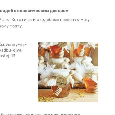
свадеб с классическим декором
айфлы. Кстати, эти съедобные презенты могут
ному торту.
-бутылочки шампанского или игристого.