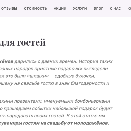
ОТЗЫВЫ
СТОИМОСТЬ
АКЦИИ
УСЛУГИ
БЛОГ
О НАС
К
для гостей
жёнов
дарились с давних времен. История таких
разных народов приятные подарочки выглядели
ии это были «шишки» — сдобные булочки,
ему на свадьбе гостю в знак благодарности и
ладкими презентами, именуемыми бонбоньерками
 о прошедшем событии небольшой подарок будет
ь порадовать своих гостей. В этой статье мы
сувениры гостям на свадьбу от молодожёнов.